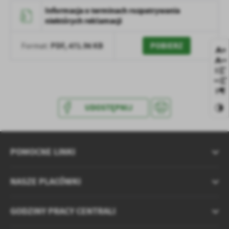
komunikatów na podstawie analizy Państwa upodobań oraz
Informacja o terminach rozpatrywania
zwyczajów dotyczących przeglądanej witryny internetowej. Treści
niektórych reklamacji
promocyjne mogą pojawić się na stronach podmiotów trzecich lub
firm będących naszymi partnerami oraz innych dostawców usług.
PDF,
471.96 KB
POBIERZ
Format:
Firmy te działają w charakterze pośredników prezentujących nasze
treści w postaci wiadomości, ofert, komunikatów mediów
społecznościowych.
UDOSTĘPNIJ
POMOCNE LINKI
NASZE PLACÓWKI
GODZINY PRACY CENTRALI