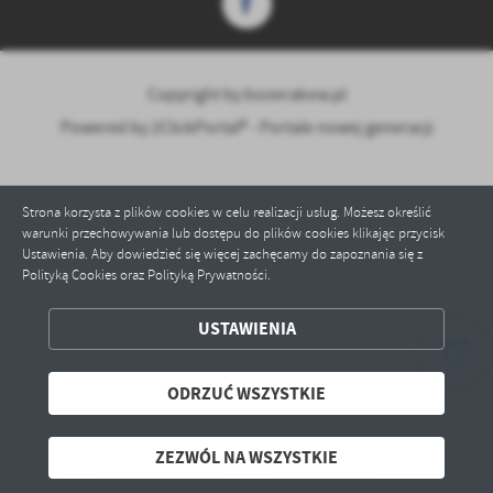
Copyright by bssierakow.pl
Powered by
2ClickPortal® - Portale nowej generacji
Strona korzysta z plików cookies w celu realizacji usług. Możesz określić
warunki przechowywania lub dostępu do plików cookies klikając przycisk
Ustawienia. Aby dowiedzieć się więcej zachęcamy do zapoznania się z
Polityką Cookies oraz Polityką Prywatności.
ZAPISZ WYBRANE
USTAWIENIA
ODRZUĆ WSZYSTKIE
ODRZUĆ WSZYSTKIE
ZEZWÓL NA WSZYSTKIE
ZEZWÓL NA WSZYSTKIE
IB
Obserwuj nas na Facebook
Zmieniamy się dla Ciebie 
MENU
SZUKAJ
LOGOWANIE