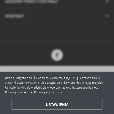
GODZINY PRACY CENTRALI
KONTAKT
Copyright by bssierakow.pl
Strona korzysta z plików cookies w celu realizacji usług. Możesz określić
warunki przechowywania lub dostępu do plików cookies klikając przycisk
Powered by
2ClickPortal® - Portale nowej generacji
Ustawienia. Aby dowiedzieć się więcej zachęcamy do zapoznania się z
Polityką Cookies oraz Polityką Prywatności.
ZAPISZ WYBRANE
USTAWIENIA