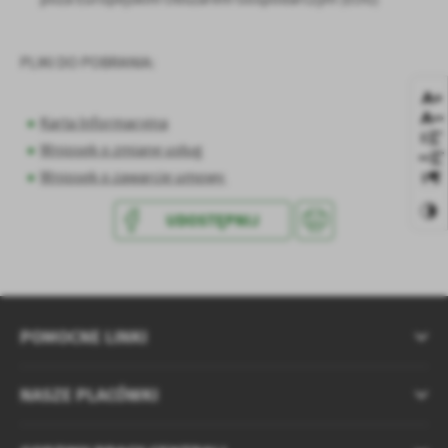
komunikatów na podstawie analizy Państwa upodobań oraz
zwyczajów dotyczących przeglądanej witryny internetowej. Treści
promocyjne mogą pojawić się na stronach podmiotów trzecich lub
PLIKI DO POBRANIA:
firm będących naszymi partnerami oraz innych dostawców usług.
Firmy te działają w charakterze pośredników prezentujących nasze
treści w postaci wiadomości, ofert, komunikatów mediów
Karta Informacyjna
społecznościowych.
Wniosek o zmianę usług
Wniosek o zawarcie umowy
UDOSTĘPNIJ
POMOCNE LINKI
NASZE PLACÓWKI