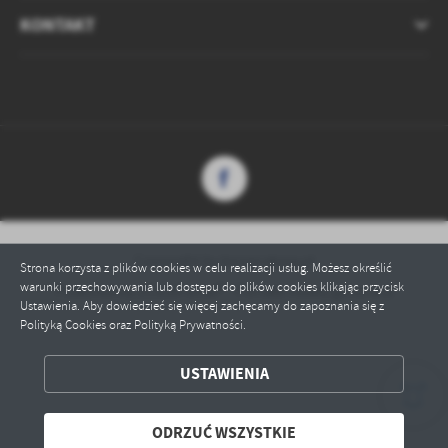
KONTAKT
Copyright by bssierakow.pl
Strona korzysta z plików cookies w celu realizacji usług. Możesz określić
warunki przechowywania lub dostępu do plików cookies klikając przycisk
Powered by
2ClickPortal® - Portale nowej generacji
Ustawienia. Aby dowiedzieć się więcej zachęcamy do zapoznania się z
Polityką Cookies oraz Polityką Prywatności.
ZAPISZ WYBRANE
USTAWIENIA
ODRZUĆ WSZYSTKIE
ODRZUĆ WSZYSTKIE