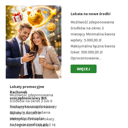
Lokata na nowe środki
Możliwość zdeponowania
środków na okres 3
miesięcy Minimalna kwota
wpłaty: 5.000,00 zł
Maksymalna łączna kwota
lokat: 500.000,00 zł
Oprocentowanie...
WIĘCEJ
Lokaty promocyjne
Rachunek
Możliwość zdeponowania
oszczędnościowy BIS
środków na okres 3 lub 6
Rachunek oszczędnościowy
miesięcy Minimalna kwota
BIS służy do odkładania
wpłaty: 5.000,00 zł
pieniędzy. Pieniądze
Maksymalna kwota lokaty:
na koncie zarabiają gdyż są
bez ograniczeń Lokata...