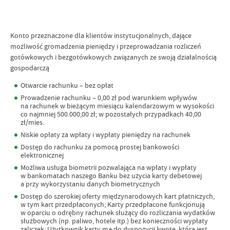
Konto przeznaczone dla klientów instytucjonalnych, dające
możliwość gromadzenia pieniędzy i przeprowadzania rozliczeń
gotówkowych i bezgotówkowych związanych ze swoją działalnością
gospodarczą
Otwarcie rachunku – bez opłat
Prowadzenie rachunku – 0,00 zł pod warunkiem wpływów
na rachunek w bieżącym miesiącu kalendarzowym w wysokości
co najmniej 500.000,00 zł; w pozostałych przypadkach 40,00
zł/mies.
Niskie opłaty za wpłaty i wypłaty pieniędzy na rachunek
Dostęp do rachunku za pomocą prostej bankowości
elektronicznej
Możliwa usługa biometrii pozwalająca na wpłaty i wypłaty
w bankomatach naszego Banku bez użycia karty debetowej
a przy wykorzystaniu danych biometrycznych
Dostęp do szerokiej oferty międzynarodowych kart płatniczych,
w tym kart przedpłaconych; Karty przedpłacone funkcjonują
w oparciu o odrębny rachunek służący do rozliczania wydatków
służbowych (np. paliwo, hotele itp.) bez konieczności wypłaty
zaliczek; Użytkownik karty ma do dyspozycji kwotę, która jest