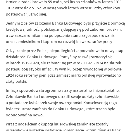
istnienia zadeklarowało 55 osób, zaś liczba członków w latach 1911-
1912 wzrosła do 152. W następnych latach wzrost liczby członków
postępował już wolniej.
Jednym z celów założenia Banku Ludowego było przyjście z pomocą
kredytową ludności polskiej, znajdującej się pod zaborem pruskim,
a zwłaszcza rolnikom na polepszenie stanu zagospodarowania
oraz rzemieślnikom i kupcom na rozwój ich warsztatów pracy.
Odzyskanie przez Polskę niepodległości zapoczątkowało nowy etap
działalności Banku Ludowego. Pomyślny rozwój zaznaczył się
w latach 1919-1920, ale załamał się już w roku 1921-1924 na skutek
postępującej szybko inflacji. W wyniku przeprowadzonej w połowie
1924 roku reformy pieniądza zamiast marki polskiej wprowadzono
złoty polski.
Inflacja spowodowała ogromne straty materialne i niematerialne.
Członkowie Banku Ludowego utracili swoje udziały członkowskie,
a posiadacze książeczek swoje oszczędności. Konsekwencją tego
była też utrata zaufania do Banku Ludowego, które trzeba było
odbudować na nowo.
Wraz z nadejściem okupacji hitlerowskiej zamknięte zostały
w Sierakowie wszelkie instytucje i organizacje, w tym również Bank