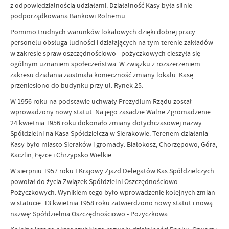
z odpowiedzialnością udziałami. Działalność Kasy była silnie
podporządkowana Bankowi Rolnemu.
Pomimo trudnych warunków lokalowych dzięki dobrej pracy
personelu obsługa ludności i działających na tym terenie zakładów
w zakresie spraw oszczędnościowo - pożyczkowych cieszyła się
ogólnym uznaniem społeczeństwa. W związku z rozszerzeniem
zakresu działania zaistniała konieczność zmiany lokalu. Kasę
przeniesiono do budynku przy ul. Rynek 25.
W 1956 roku na podstawie uchwały Prezydium Rządu został
wprowadzony nowy statut. Na jego zasadzie Walne Zgromadzenie
24 kwietnia 1956 roku dokonało zmiany dotychczasowej nazwy
Spółdzielni na Kasa Spółdzielcza w Sierakowie. Terenem działania
Kasy było miasto Sieraków i gromady: Białokosz, Chorzępowo, Góra,
Kaczlin, Łężce i Chrzypsko Wielkie.
W sierpniu 1957 roku I Krajowy Zjazd Delegatów Kas Spółdzielczych
powołał do życia Związek Spółdzielni Oszczędnościowo -
Pożyczkowych. Wynikiem tego było wprowadzenie kolejnych zmian
w statucie. 13 kwietnia 1958 roku zatwierdzono nowy statut i nową
nazwę: Spółdzielnia Oszczędnościowo - Pożyczkowa.