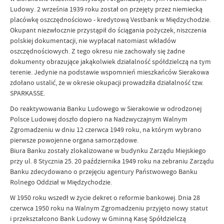
Ludowy. 2 września 1939 roku został on przejęty przez niemiecką
placówkę oszczędnościowo - kredytową Vestbank w Międzychodzie.
Okupant niezwłocznie przystąpił do ściągania pożyczek, niszczenia
polskiej dokumentacji, nie wypłacał natomiast wkładów
oszczędnościowych. Z tego okresu nie zachowały się żadne
dokumenty obrazujące jakąkolwiek działalność spółdzielczą na tym
terenie. Jedynie na podstawie wspomnień mieszkańców Sierakowa
zdołano ustalić, że w okresie okupacji prowadziła działalność tzw.
SPARKASSE.
Do reaktywowania Banku Ludowego w Sierakowie w odrodzonej
Polsce Ludowej doszło dopiero na Nadzwyczajnym Walnym
Zgromadzeniu w dniu 12 czerwca 1949 roku, na którym wybrano
pierwsze powojenne organa samorządowe.
Biura Banku zostały zlokalizowane w budynku Zarządu Miejskiego
przy ul. 8 Stycznia 25. 20 października 1949 roku na zebraniu Zarządu
Banku zdecydowano o przejęciu agentury Państwowego Banku
Rolnego Oddział w Międzychodzie.
W 1950 roku wszedł w życie dekret o reformie bankowej. Dnia 28
czerwca 1950 roku na Walnym Zgromadzeniu przyjęto nowy statut
i przekształcono Bank Ludowy w Gminną Kasę Spółdzielczą