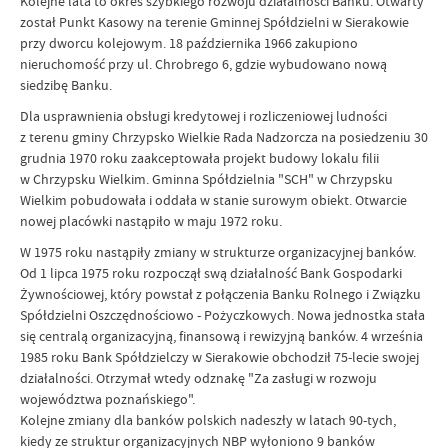
Kolejne lata to okres szybkiego rozwoju działalności Banku. Otwarty
został Punkt Kasowy na terenie Gminnej Spółdzielni w Sierakowie
przy dworcu kolejowym. 18 października 1966 zakupiono
nieruchomość przy ul. Chrobrego 6, gdzie wybudowano nową
siedzibę Banku.
Dla usprawnienia obsługi kredytowej i rozliczeniowej ludności
z terenu gminy Chrzypsko Wielkie Rada Nadzorcza na posiedzeniu 30
grudnia 1970 roku zaakceptowała projekt budowy lokalu filii
w Chrzypsku Wielkim. Gminna Spółdzielnia "SCH" w Chrzypsku
Wielkim pobudowała i oddała w stanie surowym obiekt. Otwarcie
nowej placówki nastąpiło w maju 1972 roku.
W 1975 roku nastąpiły zmiany w strukturze organizacyjnej banków.
Od 1 lipca 1975 roku rozpoczął swą działalność Bank Gospodarki
Żywnościowej, który powstał z połączenia Banku Rolnego i Związku
Spółdzielni Oszczędnościowo - Pożyczkowych. Nowa jednostka stała
się centralą organizacyjną, finansową i rewizyjną banków. 4 września
1985 roku Bank Spółdzielczy w Sierakowie obchodził 75-lecie swojej
działalności. Otrzymał wtedy odznakę "Za zasługi w rozwoju
województwa poznańskiego".
Kolejne zmiany dla banków polskich nadeszły w latach 90-tych,
kiedy ze struktur organizacyjnych NBP wyłoniono 9 banków